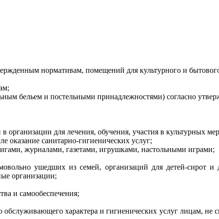
ержденным нормативам, помещений для культурного и бытовог
ам;
льным бельем и постельными принадлежностями) согласно утве
в организации для лечения, обучения, участия в культурных ме
сле оказание санитарно-гигиенических услуг;
книгами, журналами, газетами, игрушками, настольными играми;
мовольно ушедших из семей, организаций для детей-сирот и д
ные организации;
тва и самообеспечения;
 обслуживающего характера и гигиенических услуг лицам, не с